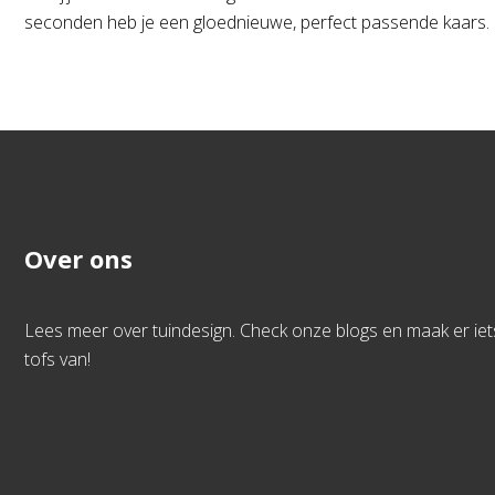
seconden heb je een gloednieuwe, perfect passende kaars.
Over ons
Lees meer over tuindesign. Check onze blogs en maak er iet
tofs van!