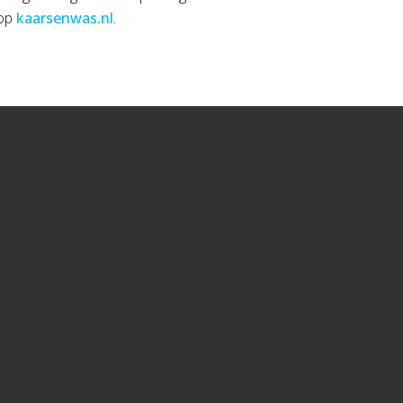
 op
kaarsenwas.nl
.