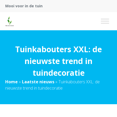
Mooi voor in de tuin
Tuinkabouters XXL: de
nieuwste trend in
tuindecoratie
Home
»
Laatste nieuws
»
Tuinkabouters XXL: de
nieuwste trend in tuindecoratie